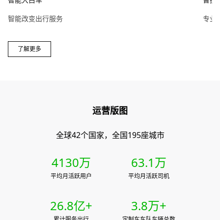
智能改变出行服务
专业
了解更多
0
1
0
0
运营版图
0
2
1
1
1
0
3
0
0
2
2
全球42个国家，全国195座城市
2
1
4
1
1
3
3
3
0
2
5
2
0
2
4
4
4
1
3
0
万
6
3
.
1
万
3
5
0
5
5
2
4
1
7
4
2
平均月活跃用户
平均月活跃司机
0
4
6
1
6
6
3
5
2
8
5
3
1
5
7
2
7
7
4
6
3
9
6
4
2
6
.
8
亿+
3
.
8
万+
8
5
7
4
7
5
3
7
9
4
9
累计服务出行
定制车车队车辆总数