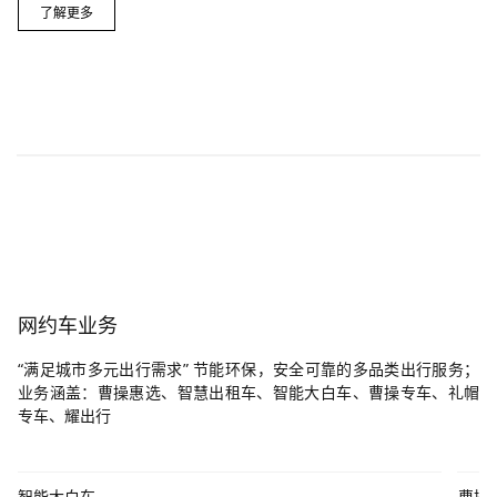
了解更多
CaoCao Robo OS
AI时代最重要的基础设施
了解更多
网约车业务
“满足城市多元出行需求” 节能环保，安全可靠的多品类出行服务；
业务涵盖：曹操惠选、智慧出租车、智能大白车、曹操专车、礼帽
专车、耀出行
智能大白车
曹操