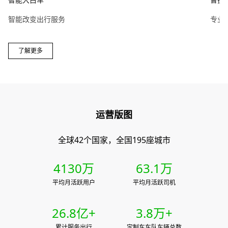
智能改变出行服务
专业
了解更多
0
1
0
0
运营版图
0
2
1
1
1
0
3
0
0
2
2
全球42个国家，全国195座城市
2
1
4
1
1
3
3
3
0
2
5
2
0
2
4
4
4
1
3
0
万
6
3
.
1
万
3
5
0
5
5
2
4
1
7
4
2
平均月活跃用户
平均月活跃司机
0
4
6
1
6
6
3
5
2
8
5
3
1
5
7
2
7
7
4
6
3
9
6
4
2
6
.
8
亿+
3
.
8
万+
8
5
7
4
7
5
3
7
9
4
9
累计服务出行
定制车车队车辆总数