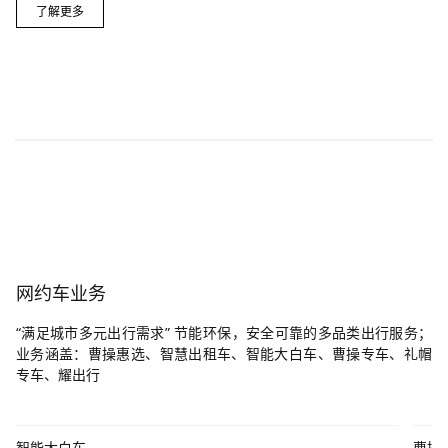
了解更多
CaoCao Robo OS
AI时代最重要的基础设施
了解更多
网约车业务
“满足城市多元出行需求” 节能环保，安全可靠的多品类出行服务；
业务涵盖：曹操惠选、智慧出租车、智能大白车、曹操专车、礼帽
专车、耀出行
智能大白车
曹操