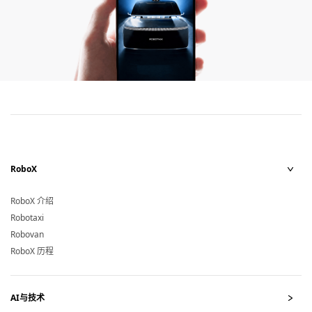
RoboX
Rob
RoboX 介绍
Robotaxi
Robovan
RoboX 历程
AI与技术
AI